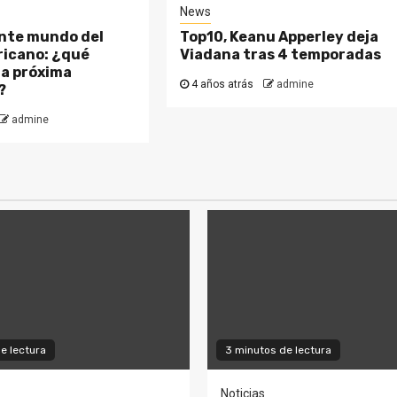
News
ante mundo del
Top10, Keanu Apperley deja
ricano: ¿qué
Viadana tras 4 temporadas
la próxima
4 años atrás
admine
?
admine
e lectura
3 minutos de lectura
Noticias