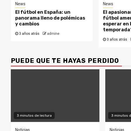
News
News
El fútbol en España: un
El apasion
panorama lleno de polémicas
fútbol ame
y cambios
esperar en 
temporada
3 años atrás
admine
3 años atrás
PUEDE QUE TE HAYAS PERDIDO
3 minutos de lectura
3 minutos d
Noticias
Noticias