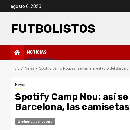
Saltar
agosto 6, 2026
al
contenido
FUTBOLISTOS
NOTICIAS
Inicio
News
Spotify Camp Nou: así se llama el estadio del Barcelo
News
Spotify Camp Nou: así se 
Barcelona, ​​las camiset
2 minutos de lectura