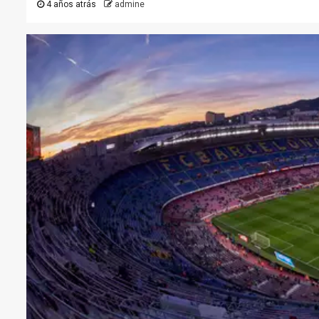
4 años atrás
admine